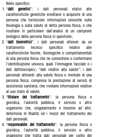
Nello specifico:
“
dati genetici
”: i dati personali elativi alle
caratteristiche genetiche ereditarie o acquisite di una
persona che forniscono informazioni univoche sulla
fisiologia o sulla salute di detta persona fisica, e che
risultano in particolare dall’analisi di un campione
biologico della persona fisica in questione;
“
dati biometrici
”: i dati personali ottenuti da un
trattamento tecnico specifico relativi alle
caratteristiche fisiche, fisiologiche o comportamentali
di una persona fisica che ne consentono o confermano
l’identificazione univoca, quali l’immagine facciale o i
dati dattiloscopici;- “dati relativi alla salute”: i dati
personali attinenti alla salute fisica o mentale di una
persona fisica, compresa la prestazione di servizi di
assistenza sanitaria, che rivelano informazioni relative
al suo stato di salute.
“
titolare del trattamento
”: la persona fisica o
giuridica, l’autorità pubblica, il servizio o altro
organismo che, singolarmente o insieme ad altri,
determina le finalità ed i mezzi del trattamento dei
dati personali;
“
responsabile del trattamento
”: la persona fisica o
giuridica, l’autorità pubblica, il servizio o altro
organismo che tratta dati personali per conto del