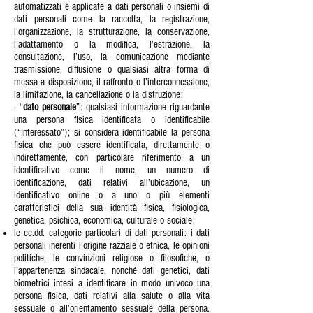
automatizzati e applicate a dati personali o insiemi di
dati personali come la raccolta, la registrazione,
l’organizzazione, la strutturazione, la conservazione,
l’adattamento o la modifica, l’estrazione, la
consultazione, l’uso, la comunicazione mediante
trasmissione, diffusione o qualsiasi altra forma di
messa a disposizione, il raffronto o l’interconnessione,
la limitazione, la cancellazione o la distruzione;
- “
dato personale
”: qualsiasi informazione riguardante
una persona fisica identificata o identificabile
(“Interessato”); si considera identificabile la persona
fisica che può essere identificata, direttamente o
indirettamente, con particolare riferimento a un
identificativo come il nome, un numero di
identificazione, dati relativi all’ubicazione, un
identificativo online o a uno o più elementi
caratteristici della sua identità fisica, fisiologica,
genetica, psichica, economica, culturale o sociale;
le cc.dd. categorie particolari di dati personali: i dati
personali inerenti l’origine razziale o etnica, le opinioni
politiche, le convinzioni religiose o filosofiche, o
l’appartenenza sindacale, nonché dati genetici, dati
biometrici intesi a identificare in modo univoco una
persona fisica, dati relativi alla salute o alla vita
sessuale o all’orientamento sessuale della persona.