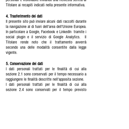
Titolare ai recapiti indicati nella presente informativa.
4. Trasferimento dei dati
Il presente sito può inviare alcuni dati raccolti durante
la navigazione al di fuori dell'area dell'Unione Europea.
In particolare a Google, Facebook e LinkedIn tramite i
social plugin e il servizio di Google Analytics. Il
Titolare rende noto che il trattamento avverrà
secondo una delle modalità consentite dalla legge
vigente.
5. Conservazione dei dati
I dati personali trattati per le finalità di cui alla
sezione 2.1 sono conservati per il tempo necessario a
raggiungere le finalità descritte nell'apposita sezione.
I dati personali trattati per le finalità di cui alla
sezione 2.4 sono conservati per il tempo previsto
dalla relativa norma di legge.
Può richiedere maggiori informazioni riguardo al
periodo di conservazione dei dati e dei criteri utilizzati
per la scelta di tale periodo di conservazione inviando
richiesta scritta al Titolare dei dati.
6. Diritti degli Interessati