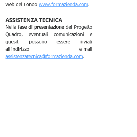
web del Fondo 
www.formazienda.com
.
ASSISTENZA TECNICA
Nella 
fase di presentazione
 del Progetto 
Quadro, eventuali comunicazioni e 
quesiti possono essere inviati 
all’indirizzo e-mail 
assistenzatecnica@formazienda.com
.
Le risposte alle domande più frequenti – 
in sigla 
FAQ
 – saranno pubblicate sul 
sito web del Fondo 
www.formazienda.com
.
Tutte le comunicazioni inerenti alla 
gestione
 del Progetto Quadro non 
disciplinate espressamente nel testo 
dell’Avviso o nel Manuale di Gestione 
del Conto Formazione di Sistema 
dovranno essere inviate al Fondo a 