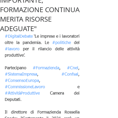
IMPORTANTE,
FORMAZIONE CONTINUA
MERITA RISORSE
ADEGUATE"
#DigitalDebate
 ‘Le imprese e i lavoratori 
oltre la pandemia. Le 
#politiche
 del 
#lavoro
 per il rilancio delle attività 
produttive’.
Partecipano 
#Formazienda
, 
#Cnel
, 
#SistemaImpresa
, 
#Confsal
, 
#ConsensoEuropa
, 
#CommissioneLavoro
 e 
#AttivitàProduttive
 Camera dei 
Deputati.
Il direttore di Formazienda Rossella 