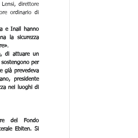
ensi, direttore 
e ordinario di 
a e Inail hanno 
a la sicurezza 
re»
.
 di attuare un 
e sostengono per 
e già prevedeva 
no, presidente 
a nei luoghi di 
ore del Fondo 
erale Ebiten. Si 