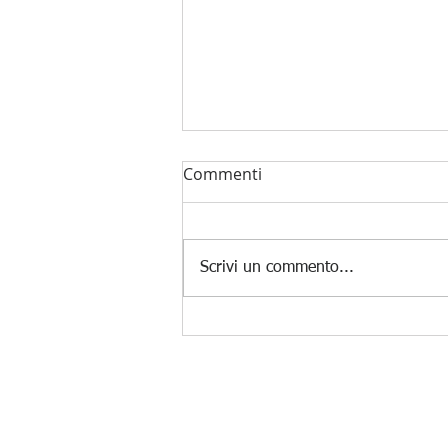
Commenti
Scrivi un commento...
Intelligenza Artificiale e
futuro del lavoro: a Monza il
dibattito promosso da
Sistema Impresa