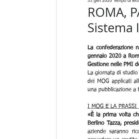
31 gen 2020
Tempo di lett
ROMA, PA
Sistema 
La confederazione n
gennaio 2020 a Roma 
Gestione nelle PMI del
La giornata di studio 
dei MOG applicati all
una pubblicazione a 
I MOG E LA PRASSI
«È la prima volta ch
Berlino Tazza, presi
aziende saranno ric