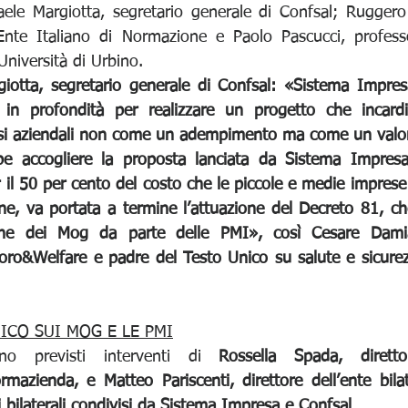
ele Margiotta, segretario generale di Confsal; Ruggero L
nte Italiano di Normazione e Paolo Pascucci, professor
’Università di Urbino.
iotta, segretario generale di Confsal: «Sistema Impres
in profondità per realizzare un progetto che incardin
essi aziendali non come un adempimento ma come un valo
e accogliere la proposta lanciata da Sistema Impresa,
 il 50 per cento del costo che le piccole e medie impres
ne, va portata a termine l’attuazione del Decreto 81, ch
zione dei Mog da parte delle PMI», così Cesare Damia
voro&Welfare e padre del Testo Unico su salute e sicurezz
ICO SUI MOG E LE PMI
no previsti interventi di 
Rossella Spada, dirett
rmazienda, e Matteo Pariscenti, direttore dell’ente bilat
i bilaterali condivisi da Sistema Impresa e Confsal
.