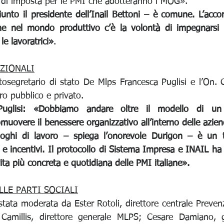
 di imposta per le PMI che adotteranno i MOG».
nto il presidente dell’Inail Bettoni – è comune. L’acco
e nel mondo produttivo c’è la volontà di impegnarsi 
 le lavoratrici»
.
UZIONALI
tosegretario di stato De Mlps Francesca Puglisi e l’On. 
o pubblico e privato.
 Puglisi: «Dobbiamo andare oltre il modello di un 
muovere il benessere organizzativo all’interno delle azie
uoghi di lavoro – spiega l’onorevole Durigon – è un te
e incentivi. Il protocollo di Sistema Impresa e INAIL ha 
vita più concreta e quotidiana delle PMI italiane».
LLE PARTI SOCIALI
tata moderata da Ester Rotoli, direttore centrale Prevenzi
Camillis, direttore generale MLPS; Cesare Damiano, gi