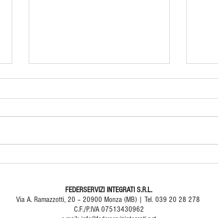
Presentazione Libro "Il
Fede
Rinoceronte Governerà il
Gran
Mondo" | martedì 3
FEDERSERVIZI INTEGRATI S.R.L.
febbraio | Monza
Via A. Ramazzotti, 20 – 20900 Monza (MB) | Tel. 039 20 28 278
C.F./P.IVA 07513430962