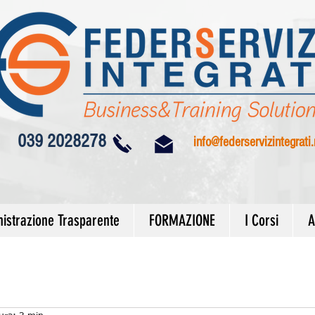
039 2028278
info@federservizintegrati.
istrazione Trasparente
FORMAZIONE
I Corsi
A