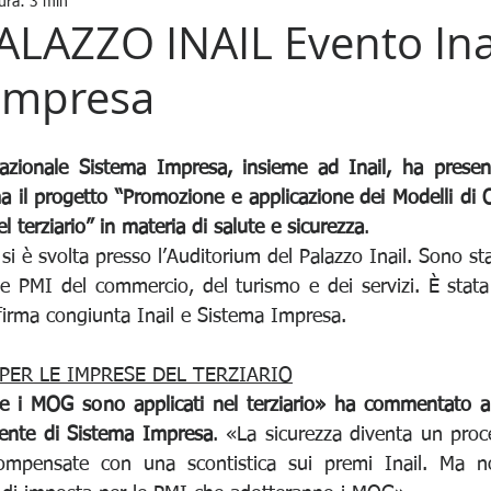
ura: 3 min
LAZZO INAIL Evento Inai
Impresa
azionale Sistema Impresa, insieme ad Inail, ha present
il progetto “Promozione e applicazione dei Modelli di O
 terziario” in materia di salute e sicurezza
.
si è svolta presso l’Auditorium del Palazzo Inail. Sono stat
e PMI del commercio, del turismo e dei servizi. È stata 
firma congiunta Inail e Sistema Impresa.
 PER LE IMPRESE DEL TERZIARIO
e i MOG sono applicati nel terziario» ha commentato all’
dente di Sistema Impresa
. «La sicurezza diventa un proce
ompensate con una scontistica sui premi Inail. Ma n