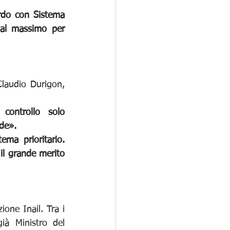
rdo con Sistema 
al massimo per 
Claudio Durigon, 
controllo solo 
nde».
ma prioritario. 
il grande merito 
one Inail. Tra i 
à Ministro del 