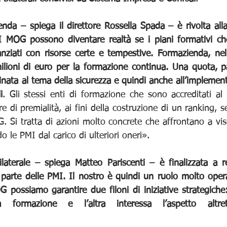
nda – spiega il direttore Rossella Spada – è rivolta all
I MOG possono diventare realtà se i piani formativi che
nziati con risorse certe e tempestive. Formazienda, nel
ilioni di euro per la formazione continua. Una quota, par
inata al tema della sicurezza e quindi anche all’implemen
i
. Gli stessi enti di formazione che sono accreditati al
re di premialità, ai fini della costruzione di un ranking, s
. Si tratta di azioni molto concrete che affrontano a vis
o le PMI dal carico di ulteriori oneri».
ilaterale – spiega Matteo Pariscenti – è finalizzata a r
parte delle PMI. Il nostro è quindi un ruolo molto operat
 possiamo garantire due filoni di iniziative strategiche:
a formazione e l’altra interessa l’aspetto altrett