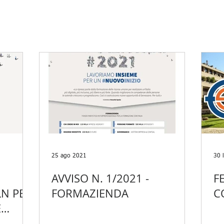
25 ago 2021
30 
AVVISO N. 1/2021 -
F
N PER
FORMAZIENDA
C
E