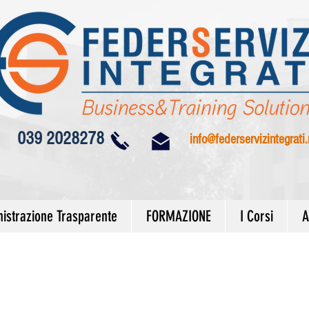
039 2028278
info@federservizintegrati.
istrazione Trasparente
FORMAZIONE
I Corsi
A