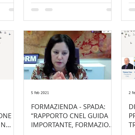
29/04 ORE 18
5 feb 2021
2 f
FORMAZIENDA - SPADA:
D
IONE
“RAPPORTO CNEL GUIDA
P
IN
IMPORTANTE, FORMAZIONE
T
ZIONE
CONTINUA MERITA RISORSE
A