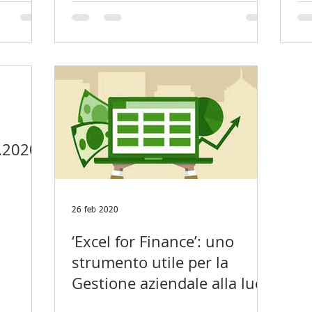
.2020
26 feb 2020
‘Excel for Finance’: uno
strumento utile per la
Gestione aziendale alla luce
del d.lgs. n.14/2019