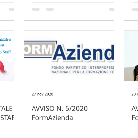
ADEGUATE"
27 nov 2020
28 
ALE E
AVVISO N. 5/2020 -
A
STAFF
FormAzienda
F